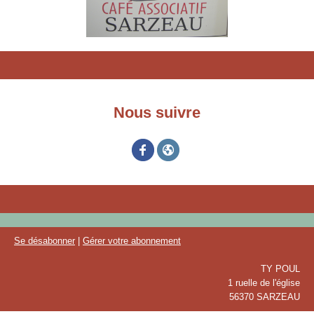
Nous suivre
Se désabonner
|
Gérer votre abonnement
TY POUL
1 ruelle de l'église
56370 SARZEAU