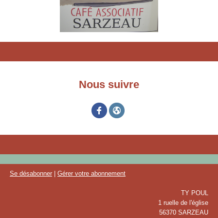
Nous suivre
Se désabonner
|
Gérer votre abonnement
TY POUL
1 ruelle de l'église
56370 SARZEAU