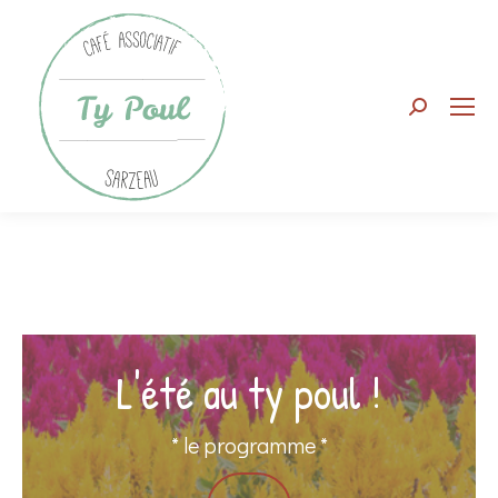
Search:
L'été au ty poul !
* le programme *