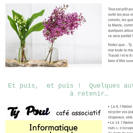
Tout est prêt po
sortir les jeux v
colorés, les gu
la Mairie, comm
quelques arbus
ce sera parfait 
Notez que…Ty P
mai toute la mat
Travail ! et le 8
bien d’être ouv
Et puis,
et puis !
Quelques au
à retenir…
•
Le 6, l’Atelie
recycler vos je
chapeaux, sets.
•
Le 14, l’Ateli
nuls », s’occup