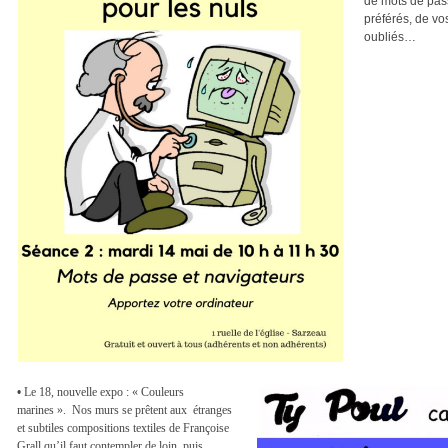
de mots de pas
préférés, de vo
oubliés…
•
Le 18, nouvelle expo : « Couleurs
marines ».
Nos murs se prêtent aux
étranges
et subtiles compositions textiles de Françoise
Grall qu’il faut contempler de loin, puis