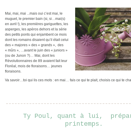
Mai, mai, mai ...mais oui c’est mai, le
muguet, le premier bain (si, si…mai(s)
en avril !), les premières gariguettes, les
asperges, les apéros dehors
et la série
des petits ponts qui enjambent ce mois
dont les romains disaient qu’il était celui
des « majores » des « grands »,
des
« mûrs », …avant le juin des « juniors »
(ou de Junon ?)… Mai, dont les
Révolutionnaires de 89 avaient fait leur
Floréal, mois de floraisons… jeunes
floraisons.
Va savoir…toi qui lis ces mots : en mai… fais ce qui te plait, choisis ce qui te cha
Ty Poul, quant à lui,
prépa
printemps.