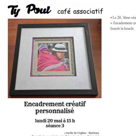
•
Le 20, 3
ème
séan
« Encadrement cré
boucle la boucle.