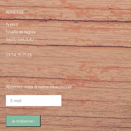
ADRESSE
Ty poul
1 ruelle de l'église
56370 SARZEAU
09 54 76 25 26
Abonnez-vous à notre newsletter