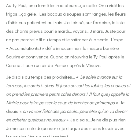
Au Ty Poul, on a fermé les radiateurs…ça caille. On a vidé les
frigos….ça gèle.
Les bocaux à soupes sont rangés, les fleurs
d’hibiscus patientent au frais. J’ai laissé, sur l’ardoise, la liste
des chants prévus pour le mardi… voyons…3 mars. Juste pour
ne pas perdre le fil du temps et le rattraper à la sortie. L’expo
« Accumulation(s) » défie innocemment la mesure barrière.
Sourire et connivence. Quand on réouvrira le Ty Poul après le
Corona, il aura un air de Pompei après le Vésuve.
Je disais du temps des proximités…
« Le soleil avance sur la
terrasse, les amis !…dans 15 jours on sort les tables, les chaises et
on prend les premiers petits cafés dehors ! Il faut que j’appelle la
Mairie pour faire passer le coup de karcher de printemps »
. Je
disais
« on va voir l’état des parasols…peut être qu’on va devoir
en acheter quelques nouveaux ».
Je disais…Je ne dis plus rien …
Je me contente de penser et je claque des mains le soir avec
les voisins. Vous aussi j’espère !