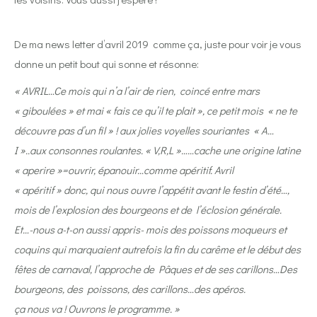
De ma news letter d’avril 2019
comme ça, juste pour voir je vous
donne un petit bout qui sonne et résonne:
« AVRIL…Ce mois qui n’a l’air de rien,
coincé entre mars
« giboulées » et mai « fais ce qu’il te plait », ce petit mois
« ne te
découvre pas d’un fil » ! aux jolies voyelles souriantes
« A…
I »..aux consonnes roulantes. « V,R,L »……cache une origine latine
« aperire »=ouvrir, épanouir…comme apéritif. Avril
« apéritif » donc, qui nous ouvre l’appétit avant le festin d’été…,
mois de l’explosion des bourgeons et de
l’éclosion générale.
Et…-nous a-t-on aussi appris- mois des poissons moqueurs et
coquins qui marquaient autrefois la fin du carême et le début des
fêtes de carnaval, l’approche de Pâques et de ses carillons…Des
bourgeons, des
poissons, des carillons…des apéros.
ça nous va ! Ouvrons le programme. »