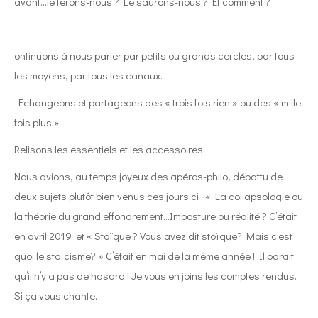
avant…le ferons-nous ? Le saurons-nous ? Et comment ?
ontinuons à nous parler par petits ou grands cercles, par tous
les moyens, par tous les canaux.
Echangeons et partageons des « trois fois rien » ou des « mille
fois plus »
Relisons les essentiels et les accessoires.
Nous avions, au temps joyeux des apéros-philo, débattu de
deux sujets plutôt bien venus ces jours ci : « La collapsologie ou
la théorie du grand effondrement…Imposture ou réalité ? C’était
en avril 2019
et « Stoïque ? Vous avez dit stoïque? Mais c’est
quoi le stoïcisme? »
C’était en mai de la même année ! Il parait
qu’il n’y a pas de hasard ! Je vous en joins les comptes rendus.
Si ça vous chante.