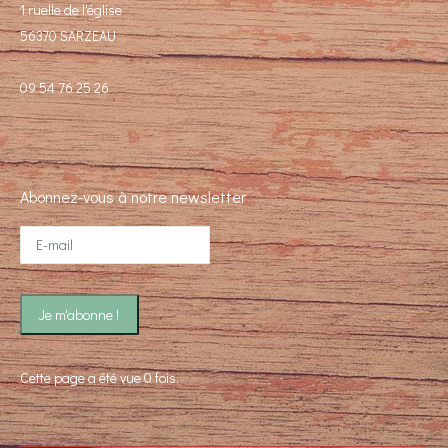
1 ruelle de l'église
56370 SARZEAU
09 54 76 25 26
Abonnez-vous à notre newsletter
Cette page a été vue 0 fois.