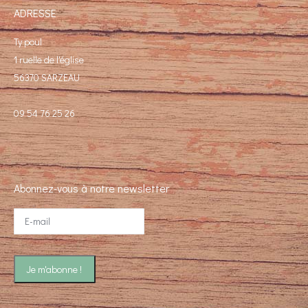
ADRESSE
Ty poul
1 ruelle de l'église
56370 SARZEAU
09 54 76 25 26
Abonnez-vous à notre newsletter