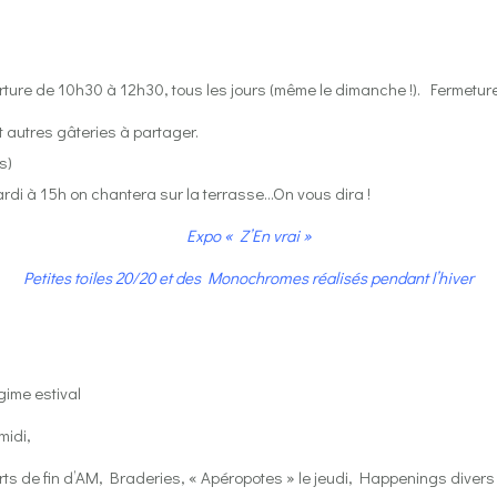
ture de 10h30 à 12h30, tous les jours (même le dimanche !).
Fermeture 
t autres gâteries à partager.
s)
ardi à 15h on chantera sur la terrasse…On vous dira !
Expo « Z’En vrai »
Petites toiles 20/20 et des Monochromes réalisés pendant l’hiver
gime estival
midi,
ts de fin d’AM, Braderies, « Apéropotes » le jeudi, Happenings divers 