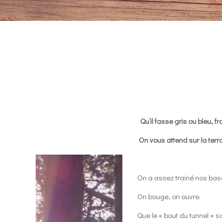
Qu’il fasse gris ou bleu, 
On vous attend sur la terr
On a assez trainé nos bas
On bouge, on ouvre.
Que le « bout du tunnel » so