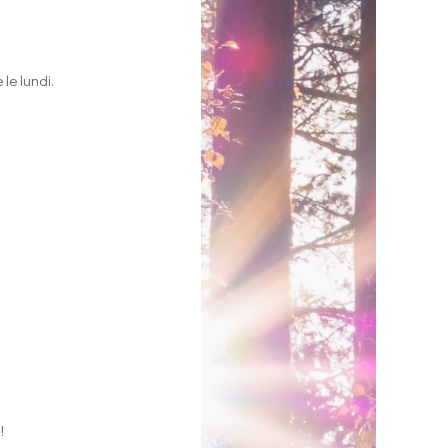
le lundi.
!