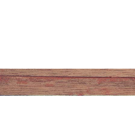
ADRESSE
Abonnez-
Ty poul
1 ruelle de l'église
56370 SARZEAU
09 54 76 25 26