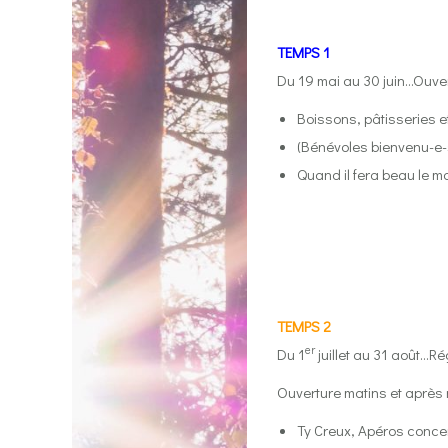
TEMPS 1
Du 19 mai au 30 juin
…Ouver
Boissons, pâtisseries e
(Bénévoles bienvenu-e-
Quand il fera beau le m
TEMPS 2
er
Du 1
juillet au 31 août…
Ré
Ouverture matins et après 
Ty Creux, Apéros concer