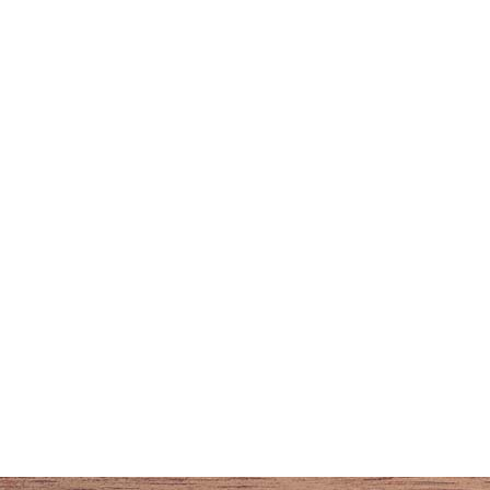
ADRESSE
Abonnez-
Ty poul
1 ruelle de l'église
56370 SARZEAU
09 54 76 25 26