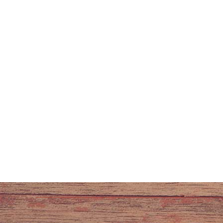
ADRESSE
Abonnez-
Ty poul
1 ruelle de l'église
56370 SARZEAU
09 54 76 25 26