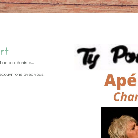
rt
et accordéoniste…
couvrirons avec vous.