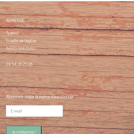
ADRESSE
Ty poul
1 ruelle de l'église
56370 SARZEAU
09 54 76 25 26
Abonnez-vous à notre newsletter