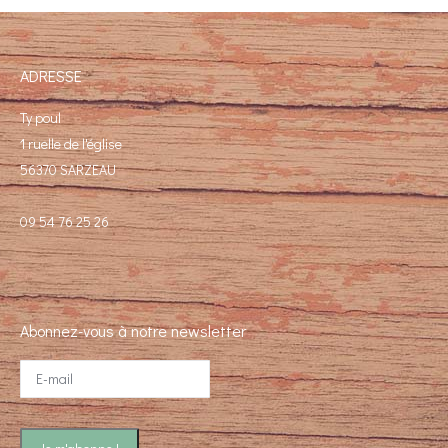
ADRESSE
Ty poul
1 ruelle de l'église
56370 SARZEAU
09 54 76 25 26
Abonnez-vous à notre newsletter