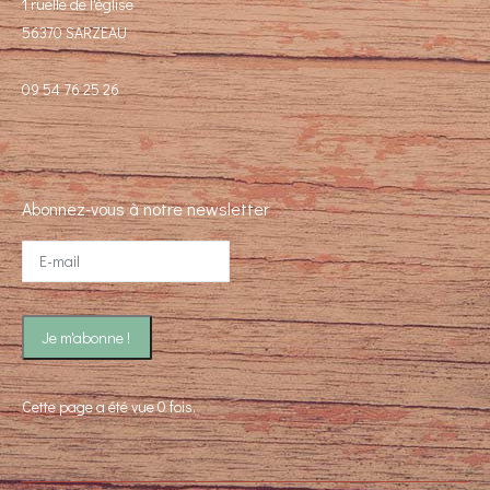
1 ruelle de l'église
56370 SARZEAU
09 54 76 25 26
Abonnez-vous à notre newsletter
Cette page a été vue 0 fois.