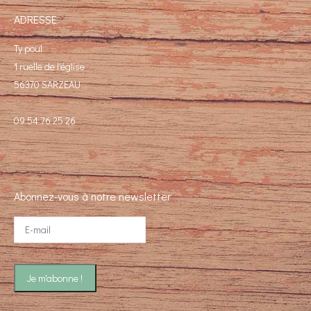
ADRESSE
Ty poul
1 ruelle de l'église
56370 SARZEAU
09 54 76 25 26
Abonnez-vous à notre newsletter