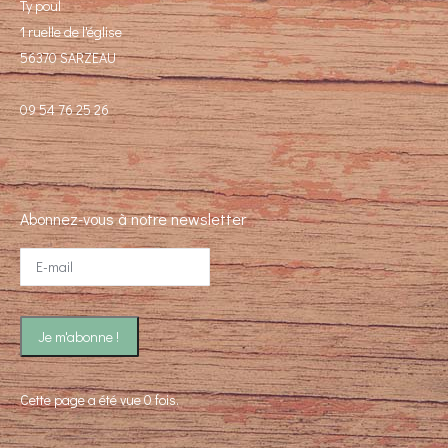
Ty poul
1 ruelle de l'église
56370 SARZEAU
09 54 76 25 26
Abonnez-vous à notre newsletter
Cette page a été vue 0 fois.