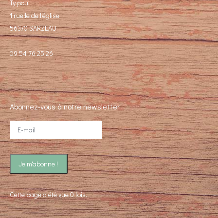
Ty poul
1 ruelle de l'église
56370 SARZEAU
09 54 76 25 26
Abonnez-vous à notre newsletter
Cette page a été vue 0 fois.