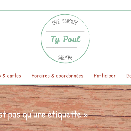
s & cartes
Horaires & coordonnées
Participer
Do
st pas qu’une étiquette »