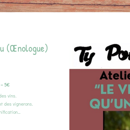
ou (Œnologue)
 – 5€
 des vins.
et des vignerons.
nification…