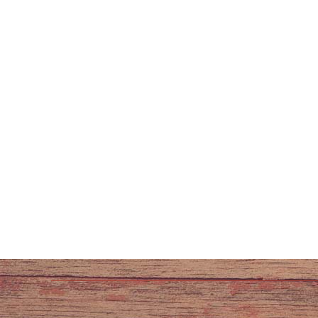
ADRESSE
Abonnez-
Ty poul
1 ruelle de l'église
56370 SARZEAU
09 54 76 25 26