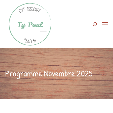
Search:
Programme Novembre 2025