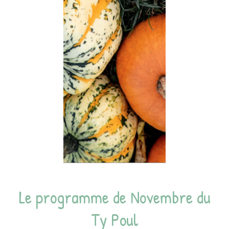
Le programme de Novembre du
Ty Poul