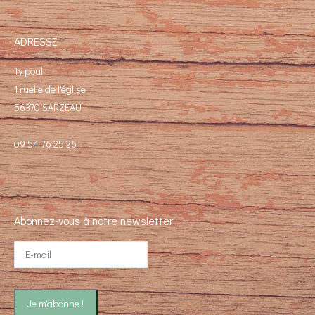
ADRESSE
Ty poul
1 ruelle de l'église
56370 SARZEAU
09 54 76 25 26
Abonnez-vous à notre newsletter