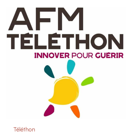
Téléthon