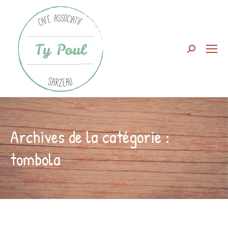
Search:
Archives de la catégorie :
tombola