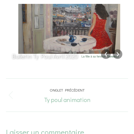
Bulletin Ty Poul Avril 2020
Navigation
ONGLET PRÉCÉDENT
de
Ty poul animation
Onglet
commentaire
précédent
Laisser un commentaire