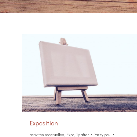
Exposition
activités ponctuelles
,
Expo
,
Ty after
Par
ty poul