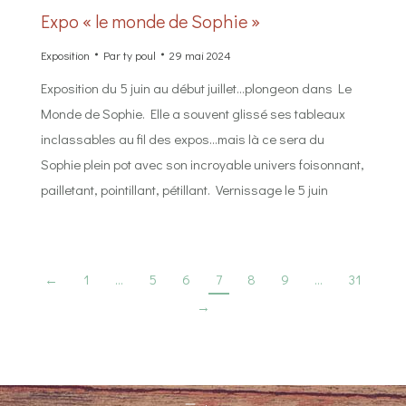
Expo « le monde de Sophie »
Exposition
Par
ty poul
29 mai 2024
Exposition du 5 juin au début juillet…plongeon dans Le
Monde de Sophie. Elle a souvent glissé ses tableaux
inclassables au fil des expos…mais là ce sera du
Sophie plein pot avec son incroyable univers foisonnant,
pailletant, pointillant, pétillant. Vernissage le 5 juin
←
1
…
5
6
7
8
9
…
31
→